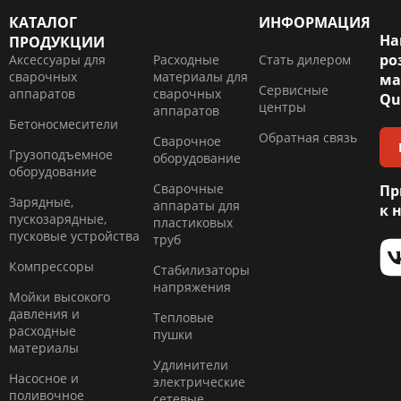
КАТАЛОГ
ИНФОРМАЦИЯ
На
ПРОДУКЦИИ
ро
Аксессуары для
Расходные
Стать дилером
сварочных
материалы для
ма
Сервисные
аппаратов
сварочных
Qu
центры
аппаратов
Бетоносмесители
Обратная связь
Сварочное
Грузоподъемное
оборудование
оборудование
Сварочные
Пр
Зарядные,
аппараты для
к 
пускозарядные,
пластиковых
пусковые устройства
труб
Компресcоры
Стабилизаторы
напряжения
Мойки высокого
давления и
Тепловые
расходные
пушки
материалы
Удлинители
Насосное и
электрические
поливочное
сетевые