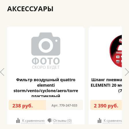
АКСЕССУАРЫ
Фильтр воздушный quattro
Шланг пневмати
ь
elementi
ELEMENTI 20 метр
storm/vento/cyclone/aero/torre
(770-
пластиковый
238 руб.
2 390 руб.
Арт. 770-247-033
К сравнению
Отзывы (0)
К сравнению