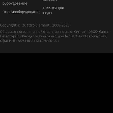
оборудование
Шланги для
Пневмооборудование
воды
Copyright © Quattro Elementi, 2008-2026
Общество с ограниченной ответственностью "Синтез" 198020, Санкт-
Петербург г, Обводного Канала наб, дом № 134/136/138, корпус 422,
Офис ИНН 7826148331 КПП 783901001