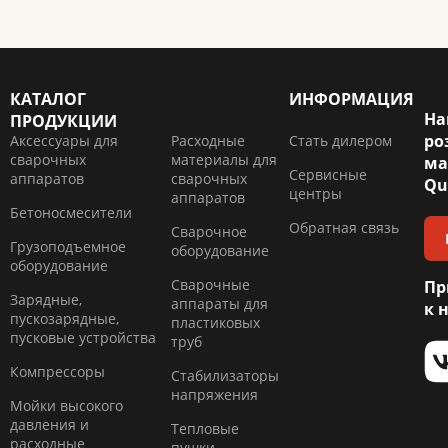
КАТАЛОГ
ИНФОРМАЦИЯ
На
ПРОДУКЦИИ
ро
Аксессуары для
Расходные
Стать дилером
сварочных
материалы для
ма
Сервисные
аппаратов
сварочных
Qu
центры
аппаратов
Бетоносмесители
Обратная связь
Сварочное
Грузоподъемное
оборудование
оборудование
Сварочные
Пр
Зарядные,
аппараты для
к 
пускозарядные,
пластиковых
пусковые устройства
труб
Компресcоры
Стабилизаторы
напряжения
Мойки высокого
давления и
Тепловые
расходные
пушки