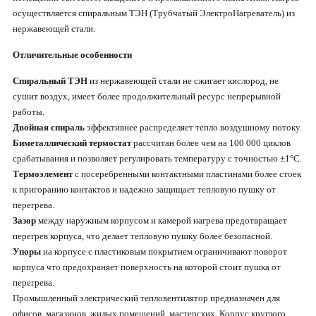
осуществляется спиральным ТЭН (Трубчатый ЭлектроНагреватель) из
нержавеющей стали.
Отличительные особенности
Спиральный ТЭН
из нержавеющей стали не сжигает кислород, не
сушит воздух, имеет более продолжительный ресурс непрерывной
работы.
Двойная спираль
эффективнее распределяет тепло воздушному потоку.
Биметаллический термостат
рассчитан более чем на 100 000 циклов
срабатывания и позволяет регулировать температуру с точностью ±1°С.
Термоэлемент
с посеребренными контактными пластинами более стоек
к пригоранию контактов и надежно защищает тепловую пушку от
перегрева.
Зазор
между наружным корпусом и камерой нагрева предотвращает
перегрев корпуса, что делает тепловую пушку более безопасной.
Упоры
на корпусе с пластиковым покрытием ограничивают поворот
корпуса что предохраняет поверхность на которой стоит пушка от
перегрева.
Промышленный электрический тепловентилятор предназначен для
офисов, магазинов, жилых помещений, мастерских. Корпус круглого