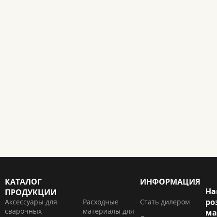
КАТАЛОГ
ИНФОРМАЦИЯ
На
ПРОДУКЦИИ
ро
Аксессуары для
Расходные
Стать дилером
сварочных
материалы для
ма