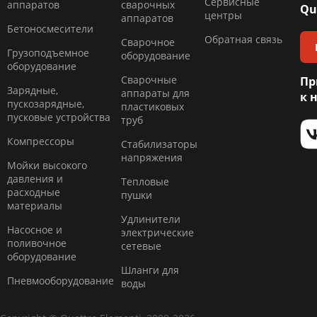
Сервисные
аппаратов
сварочных
Qu
центры
аппаратов
Бетоносмесители
Обратная связь
Сварочное
Грузоподъемное
оборудование
оборудование
Сварочные
Пр
Зарядные,
аппараты для
к 
пускозарядные,
пластиковых
пусковые устройства
труб
Компресcоры
Стабилизаторы
напряжения
Мойки высокого
давления и
Тепловые
расходные
пушки
материалы
Удлинители
Насосное и
электрические
поливочное
сетевые
оборудование
Шланги для
Пневмооборудование
воды