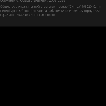
Copyright © Quattro Elementi, 2008-2026
Общество с ограниченной ответственностью "Синтез" 198020, Санкт-
Петербург г, Обводного Канала наб, дом № 134/136/138, корпус 422,
Офис ИНН 7826148331 КПП 783901001