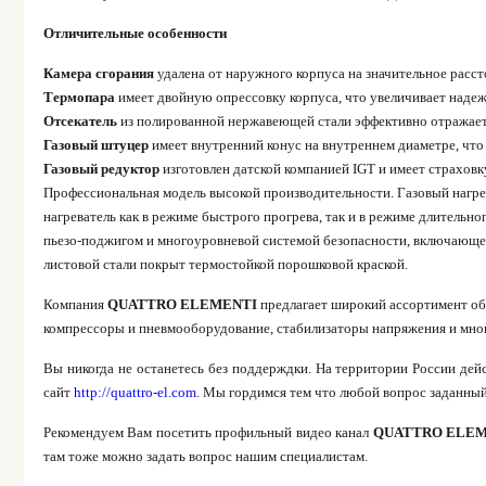
Отличительные особенности
Камера сгорания
удалена от наружного корпуса на значительное расс
Термопара
имеет двойную опрессовку корпуса, что увеличивает надежн
Отсекатель
из полированной нержавеющей стали эффективно отражает 
Газовый штуцер
имеет внутренний конус на внутреннем диаметре, что 
Газовый редуктор
изготовлен датской компанией IGT и имеет страховк
Профессиональная модель высокой производительности. Газовый нагре
нагреватель как в режиме быстрого прогрева, так и в режиме длительн
пьезо-поджигом и многоуровневой системой безопасности, включающей
листовой стали покрыт термостойкой порошковой краской.
Компания
QUATTRO ELEMENTI
предлагает широкий ассортимент обо
компрессоры и пневмооборудование, стабилизаторы напряжения и мног
Вы никогда не останетесь без поддерждки. На территории России де
сайт
http://quattro-el.com
. Мы гордимся тем что любой вопрос заданный
Рекомендуем Вам посетить профильный видео канал
QUATTRO ELE
там тоже можно задать вопрос нашим специалистам.