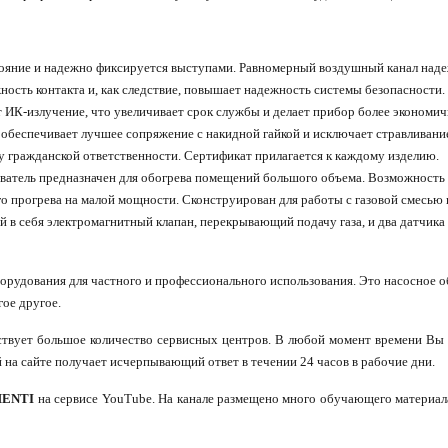
тояние и надежно фиксируется выступами. Равномерный воздушный канал наде
ость контакта и, как следствие, повышает надежность системы безопасности.
ИК-излучение, что увеличивает срок службы и делает прибор более экономи
обеспечивает лучшее сопряжение с накидной гайкой и исключает стравливание
у гражданской ответственности. Сертификат прилагается к каждому изделию.
ватель предназначен для обогрева помещений большого объема. Возможность
ого прогрева на малой мощности. Сконструирован для работы с газовой смесью
 в себя электромагнитный клапан, перекрывающий подачу газа, и два датчика
рудования для частного и профессионального использования. Это насосное об
ое другое.
йствует большое количество сервисных центров. В любой момент времени Вы
 на сайте получает исчерпывающий ответ в течении 24 часов в рабочие дни.
MENTI
на сервисе YouTube. На канале размещено много обучающего материала