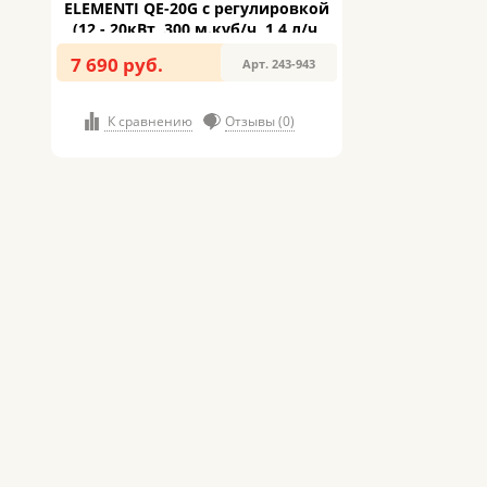
ELEMENTI QE-20G с регулировкой
(12 - 20кВт, 300 м.куб/ч, 1,4 л/ч,
5,4кг) (243-943)
7 690 руб.
Арт. 243-943
К сравнению
Отзывы (0)