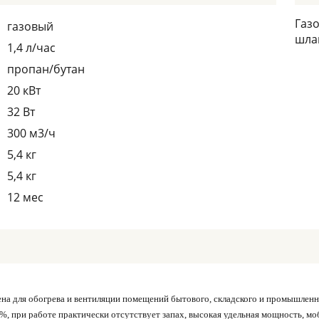
Газ
газовый
шлан
1,4 л/час
пропан/бутан
20 кВт
32 Вт
300 м3/ч
5,4 кг
5,4 кг
12 мес
ена для обогрева и вентиляции помещений бытового, складского и промышлен
, при работе практически отсутствует запах, высокая удельная мощность, моби