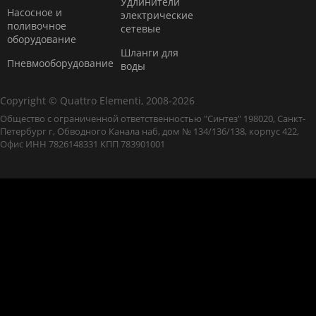
Удлинители
Насосное и
электрические
поливочное
сетевые
оборудование
Шланги для
Пневмооборудование
воды
Copyright © Quattro Elementi, 2008-2026
Общество с ограниченной ответственностью "Синтез" 198020, Санкт-
Петербург г, Обводного Канала наб, дом № 134/136/138, корпус 422,
Офис ИНН 7826148331 КПП 783901001