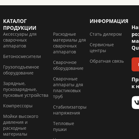
КАТАЛОГ
ИНФОРМАЦИЯ
На
ПРОДУКЦИИ
ро
Аксессуары для
Расходные
Стать дилером
сварочных
материалы для
ма
Сервисные
аппаратов
сварочных
Qu
центры
аппаратов
Бетоносмесители
Обратная связь
Сварочное
Грузоподъемное
оборудование
оборудование
Сварочные
Пр
Зарядные,
аппараты для
к 
пускозарядные,
пластиковых
пусковые устройства
труб
Компресcоры
Стабилизаторы
напряжения
Мойки высокого
давления и
Тепловые
расходные
пушки
материалы