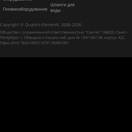
Шланги для
Пневмооборудование
воды
Copyright © Quattro Elementi, 2008-2026
Общество с ограниченной ответственностью "Синтез" 198020, Санкт-
Петербург г, Обводного Канала наб, дом № 134/136/138, корпус 422,
Офис ИНН 7826148331 КПП 783901001