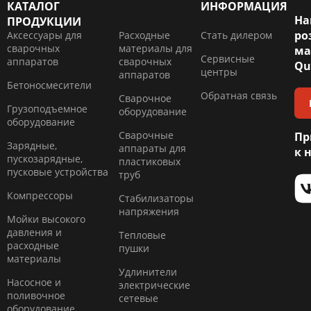
КАТАЛОГ
ИНФОРМАЦИЯ
На
ПРОДУКЦИИ
ро
Аксессуары для
Расходные
Стать дилером
сварочных
материалы для
ма
Сервисные
аппаратов
сварочных
Qu
центры
аппаратов
Бетоносмесители
Обратная связь
Сварочное
Грузоподъемное
оборудование
оборудование
Сварочные
Пр
Зарядные,
аппараты для
к 
пускозарядные,
пластиковых
пусковые устройства
труб
Компресcоры
Стабилизаторы
напряжения
Мойки высокого
давления и
Тепловые
расходные
пушки
материалы
Удлинители
Насосное и
электрические
поливочное
сетевые
оборудование