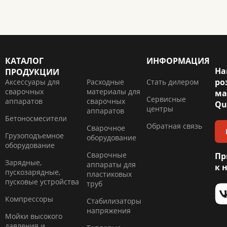
КАТАЛОГ
ИНФОРМАЦИЯ
На
ПРОДУКЦИИ
ро
Аксессуары для
Расходные
Стать дилером
сварочных
материалы для
ма
Сервисные
аппаратов
сварочных
Qu
центры
аппаратов
Бетоносмесители
Обратная связь
Сварочное
Грузоподъемное
оборудование
оборудование
Сварочные
Пр
Зарядные,
аппараты для
к 
пускозарядные,
пластиковых
пусковые устройства
труб
Компресcоры
Стабилизаторы
напряжения
Мойки высокого
давления и