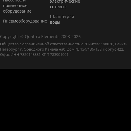
электрические
поливочное
сетевые
оборудование
Шланги для
Пневмооборудование
воды
Copyright © Quattro Elementi, 2008-2026
Общество с ограниченной ответственностью "Синтез" 198020, Санкт-
Петербург г, Обводного Канала наб, дом № 134/136/138, корпус 422,
Офис ИНН 7826148331 КПП 783901001