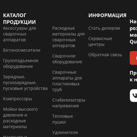
КАТАЛОГ
ИНФОРМАЦИЯ
На
ПРОДУКЦИИ
ро
Аксессуары для
Расходные
Стать дилером
сварочных
материалы для
ма
Сервисные
аппаратов
сварочных
Qu
центры
аппаратов
Бетоносмесители
Обратная связь
Сварочное
Грузоподъемное
оборудование
оборудование
Сварочные
Пр
Зарядные,
аппараты для
к 
пускозарядные,
пластиковых
пусковые устройства
труб
Компресcоры
Стабилизаторы
напряжения
Мойки высокого
давления и
Тепловые
расходные
пушки
материалы
Удлинители
Насосное и