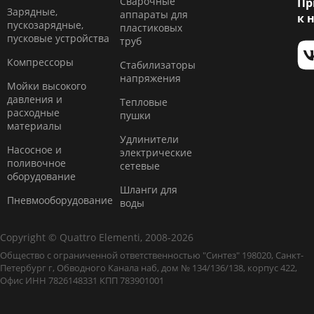
Сварочные
Пр
Зарядные,
аппараты для
к 
пускозарядные,
пластиковых
пусковые устройства
труб
Компресcоры
Стабилизаторы
напряжения
Мойки высокого
давления и
Тепловые
расходные
пушки
материалы
Удлинители
Насосное и
электрические
поливочное
сетевые
оборудование
Шланги для
Пневмооборудование
воды
Copyright © Quattro Elementi, 2008-2026
Общество с ограниченной ответственностью "Синтез" 198020, Санкт-
Петербург г, Обводного Канала наб, дом № 134/136/138, корпус 422,
Офис ИНН 7826148331 КПП 783901001