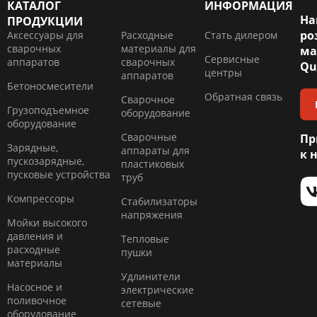
КАТАЛОГ
ИНФОРМАЦИЯ
На
ПРОДУКЦИИ
ро
Аксессуары для
Расходные
Стать дилером
сварочных
материалы для
ма
Сервисные
аппаратов
сварочных
Qu
центры
аппаратов
Бетоносмесители
Обратная связь
Сварочное
Грузоподъемное
оборудование
оборудование
Сварочные
Пр
Зарядные,
аппараты для
к 
пускозарядные,
пластиковых
пусковые устройства
труб
Компресcоры
Стабилизаторы
напряжения
Мойки высокого
давления и
Тепловые
расходные
пушки
материалы
Удлинители
Насосное и
электрические
поливочное
сетевые
оборудование