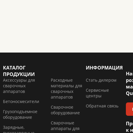
КАТАЛОГ
ИНФОРМАЦИЯ
На
ПРОДУКЦИИ
ро
Аксессуары для
Расходные
Стать дилером
сварочных
материалы для
ма
Сервисные
аппаратов
сварочных
Qu
центры
аппаратов
Бетоносмесители
Обратная связь
Сварочное
Грузоподъемное
оборудование
оборудование
Сварочные
Пр
Зарядные,
аппараты для
к 
пускозарядные,