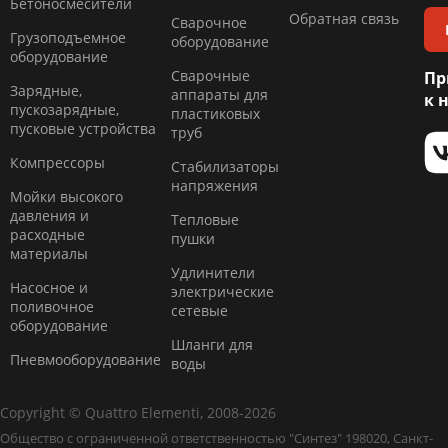
Бетоносмесители
Обратная связь
Сварочное
Грузоподъемное
оборудование
оборудование
Сварочные
Пр
Зарядные,
аппараты для
к 
пускозарядные,
пластиковых
пусковые устройства
труб
Компресcоры
Стабилизаторы
напряжения
Мойки высокого
давления и
Тепловые
расходные
пушки
материалы
Удлинители
Насосное и
электрические
поливочное
сетевые
оборудование
Шланги для
Пневмооборудование
воды
Copyright © Quattro Elementi, 2008-2026
Общество с ограниченной ответственностью "Синтез" 198020, Санкт-