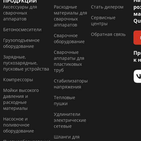
На
ПРОДУКЦИИ
ро
Аксессуары для
Расходные
Стать дилером
сварочных
материалы для
ма
Сервисные
аппаратов
сварочных
Qu
центры
аппаратов
Бетоносмесители
Обратная связь
Сварочное
Грузоподъемное
оборудование
оборудование
Сварочные
Пр
Зарядные,
аппараты для
к 
пускозарядные,
пластиковых
пусковые устройства
труб
Компресcоры
Стабилизаторы
напряжения
Мойки высокого
давления и
Тепловые
расходные
пушки
материалы
Удлинители
Насосное и
электрические
поливочное
сетевые
оборудование
Шланги для