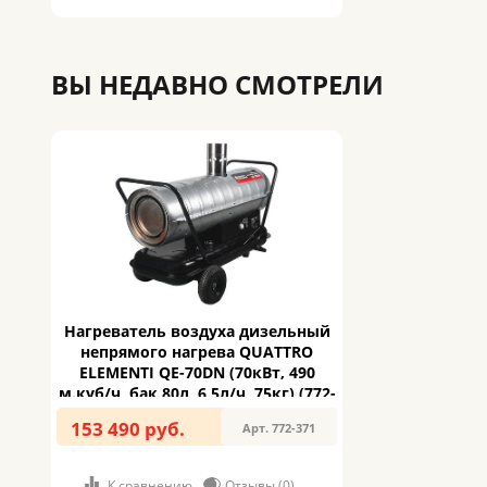
ВЫ НЕДАВНО СМОТРЕЛИ
Нагреватель воздуха дизельный
непрямого нагрева QUATTRO
ELEMENTI QE-70DN (70кВт, 490
м.куб/ч, бак 80л, 6,5л/ч, 75кг) (772-
371)
153 490 руб.
Арт. 772-371
К сравнению
Отзывы (0)