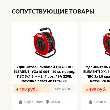
СОПУТСТВУЮЩИЕ ТОВАРЫ
Удлинитель силовой QUATTRO
Удлинитель 
ELEMENTI УХз16-004 - 40 м, провод
ELEMENTI УХз16
ПВС 3х1,5 мм2, 4 роз. 16А 220В,
ПВС 3х1,5 мм2
катушка пластик (121-888)
катушка пл
4 490 руб.
5 490 руб.
Арт. 121-888
К сравнению
Отзывы (0)
К сравнен