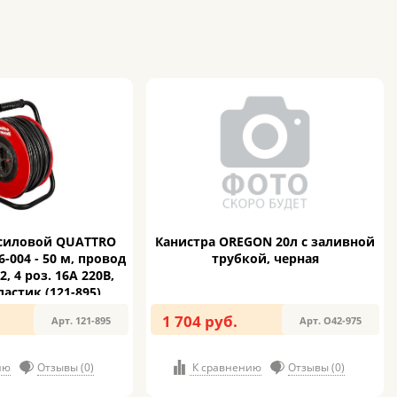
силовой QUATTRO
Канистра OREGON 20л с заливной
-004 - 50 м, провод
трубкой, черная
, 4 роз. 16А 220В,
астик (121-895)
1 704 руб.
Арт. 121-895
Арт. O42-975
ию
Отзывы (0)
К сравнению
Отзывы (0)