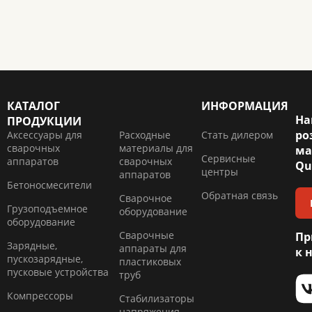
КАТАЛОГ
ИНФОРМАЦИЯ
На
ПРОДУКЦИИ
ро
Аксессуары для
Расходные
Стать дилером
сварочных
материалы для
ма
Сервисные
аппаратов
сварочных
Qu
центры
аппаратов
Бетоносмесители
Обратная связь
Сварочное
Грузоподъемное
оборудование
оборудование
Сварочные
Пр
Зарядные,
аппараты для
к 
пускозарядные,
пластиковых
пусковые устройства
труб
Компресcоры
Стабилизаторы
напряжения