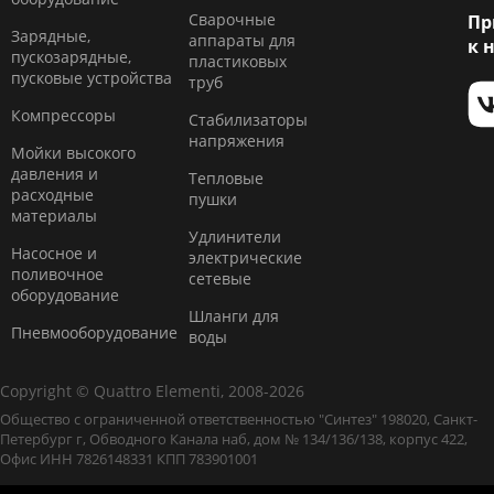
Сварочные
Пр
Зарядные,
аппараты для
к 
пускозарядные,
пластиковых
пусковые устройства
труб
Компресcоры
Стабилизаторы
напряжения
Мойки высокого
давления и
Тепловые
расходные
пушки
материалы
Удлинители
Насосное и
электрические
поливочное
сетевые
оборудование
Шланги для
Пневмооборудование
воды
Copyright © Quattro Elementi, 2008-2026
Общество с ограниченной ответственностью "Синтез" 198020, Санкт-
Петербург г, Обводного Канала наб, дом № 134/136/138, корпус 422,
Офис ИНН 7826148331 КПП 783901001