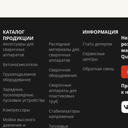
КАТАЛОГ
ИНФОРМАЦИЯ
На
ПРОДУКЦИИ
ро
Аксессуары для
Расходные
Стать дилером
сварочных
материалы для
ма
Сервисные
аппаратов
сварочных
Qu
центры
аппаратов
Бетоносмесители
Обратная связь
Сварочное
Грузоподъемное
оборудование
оборудование
Сварочные
Пр
Зарядные,
аппараты для
к 
пускозарядные,
пластиковых
пусковые устройства
труб
Компресcоры
Стабилизаторы
напряжения
Мойки высокого
давления и
Тепловые