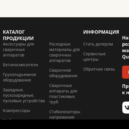
КАТАЛОГ
ИНФОРМАЦИЯ
На
ПРОДУКЦИИ
ро
Аксессуары для
Расходные
Стать дилером
сварочных
материалы для
ма
Сервисные
аппаратов
сварочных
Qu
центры
аппаратов
Бетоносмесители
Обратная связь
Сварочное
Грузоподъемное
оборудование
оборудование
Сварочные
Пр
Зарядные,
аппараты для
к 
пускозарядные,
пластиковых
пусковые устройства
труб
Компресcоры
Стабилизаторы
напряжения
Мойки высокого
давления и
Тепловые