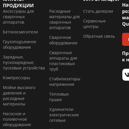
На
ПРОДУКЦИИ
ро
Аксессуары для
Расходные
Стать дилером
сварочных
материалы для
ма
Сервисные
аппаратов
сварочных
Qu
центры
аппаратов
Бетоносмесители
Обратная связь
Сварочное
Грузоподъемное
оборудование
оборудование
Сварочные
Пр
Зарядные,
аппараты для
к 
пускозарядные,
пластиковых
пусковые устройства
труб
Компресcоры
Стабилизаторы
напряжения
Мойки высокого
давления и
Тепловые
расходные
пушки
материалы
Удлинители
Насосное и
электрические
поливочное
сетевые
оборудование