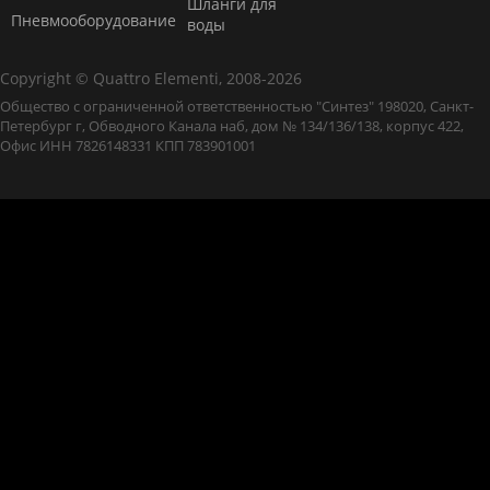
Шланги для
Пневмооборудование
воды
Copyright © Quattro Elementi, 2008-2026
Общество с ограниченной ответственностью "Синтез" 198020, Санкт-
Петербург г, Обводного Канала наб, дом № 134/136/138, корпус 422,
Офис ИНН 7826148331 КПП 783901001