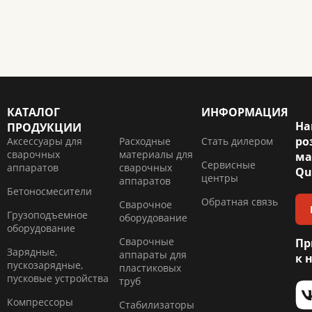
КАТАЛОГ
ИНФОРМАЦИЯ
На
ПРОДУКЦИИ
ро
Аксессуары для
Расходные
Стать дилером
сварочных
материалы для
ма
Сервисные
аппаратов
сварочных
Qu
центры
аппаратов
Бетоносмесители
Обратная связь
Сварочное
Грузоподъемное
оборудование
оборудование
Сварочные
Пр
Зарядные,
аппараты для
к 
пускозарядные,
пластиковых
пусковые устройства
труб
Компресcоры
Стабилизаторы