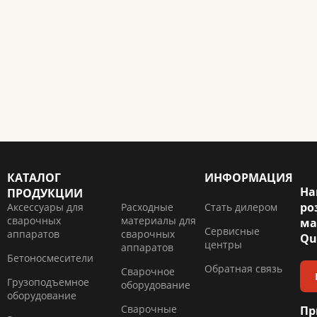
КАТАЛОГ
ИНФОРМАЦИЯ
На
ПРОДУКЦИИ
ро
Аксессуары для
Расходные
Стать дилером
сварочных
материалы для
ма
Сервисные
аппаратов
сварочных
Qu
центры
аппаратов
Бетоносмесители
Обратная связь
Сварочное
Грузоподъемное
оборудование
оборудование
Сварочные
Пр