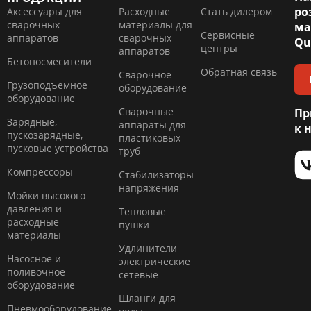
ро
Аксессуары для
Расходные
Стать дилером
сварочных
материалы для
ма
Сервисные
аппаратов
сварочных
Qu
центры
аппаратов
Бетоносмесители
Обратная связь
Сварочное
Грузоподъемное
оборудование
оборудование
Сварочные
Пр
Зарядные,
аппараты для
к 
пускозарядные,
пластиковых
пусковые устройства
труб
Компресcоры
Стабилизаторы
напряжения
Мойки высокого
давления и
Тепловые
расходные
пушки
материалы
Удлинители
Насосное и
электрические
поливочное
сетевые
оборудование
Шланги для
Пневмооборудование