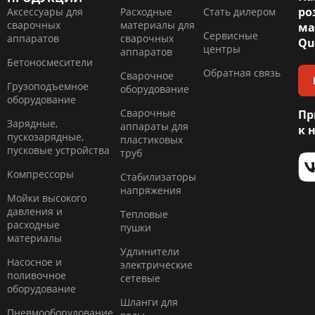
ро
Аксессуары для
Расходные
Стать дилером
сварочных
материалы для
ма
Сервисные
аппаратов
сварочных
Qu
центры
аппаратов
Бетоносмесители
Обратная связь
Сварочное
Грузоподъемное
оборудование
оборудование
Сварочные
Пр
Зарядные,
аппараты для
к 
пускозарядные,
пластиковых
пусковые устройства
труб
Компресcоры
Стабилизаторы
напряжения
Мойки высокого
давления и
Тепловые
расходные
пушки
материалы
Удлинители
Насосное и
электрические
поливочное
сетевые
оборудование
Шланги для
Пневмооборудование