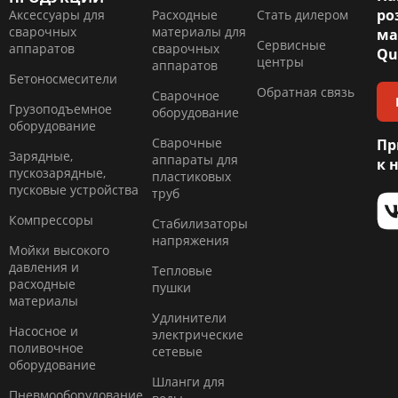
ро
Аксессуары для
Расходные
Стать дилером
сварочных
материалы для
ма
Сервисные
аппаратов
сварочных
Qu
центры
аппаратов
Бетоносмесители
Обратная связь
Сварочное
Грузоподъемное
оборудование
оборудование
Сварочные
Пр
Зарядные,
аппараты для
к 
пускозарядные,
пластиковых
пусковые устройства
труб
Компресcоры
Стабилизаторы
напряжения
Мойки высокого
давления и
Тепловые
расходные
пушки
материалы
Удлинители
Насосное и
электрические
поливочное
сетевые
оборудование
Шланги для
Пневмооборудование