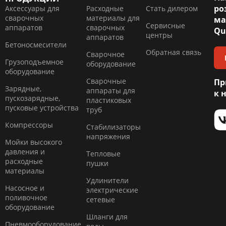
ро
Аксессуары для
Расходные
Стать дилером
сварочных
материалы для
ма
Сервисные
аппаратов
сварочных
Qu
центры
аппаратов
Бетоносмесители
Обратная связь
Сварочное
Грузоподъемное
оборудование
оборудование
Сварочные
Пр
Зарядные,
аппараты для
к 
пускозарядные,
пластиковых
пусковые устройства
труб
Компресcоры
Стабилизаторы
напряжения
Мойки высокого
давления и
Тепловые
расходные
пушки
материалы
Удлинители
Насосное и
электрические
поливочное
сетевые
оборудование
Шланги для
Пневмооборудование