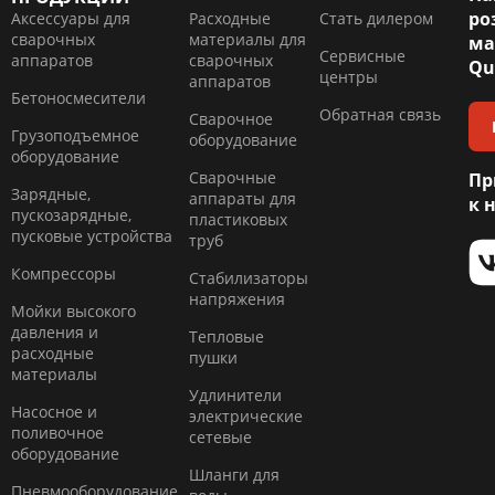
ро
Аксессуары для
Расходные
Стать дилером
сварочных
материалы для
ма
Сервисные
аппаратов
сварочных
Qu
центры
аппаратов
Бетоносмесители
Обратная связь
Сварочное
Грузоподъемное
оборудование
оборудование
Сварочные
Пр
Зарядные,
аппараты для
к 
пускозарядные,
пластиковых
пусковые устройства
труб
Компресcоры
Стабилизаторы
напряжения
Мойки высокого
давления и
Тепловые
расходные
пушки
материалы
Удлинители
Насосное и
электрические
поливочное
сетевые
оборудование
Шланги для
Пневмооборудование