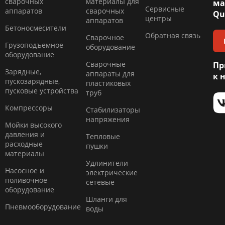
сварочных
материалы для
ма
Сервисные
аппаратов
сварочных
Qu
центры
аппаратов
Бетоносмесители
Обратная связь
Сварочное
Грузоподъемное
оборудование
оборудование
Сварочные
Пр
Зарядные,
аппараты для
к 
пускозарядные,
пластиковых
пусковые устройства
труб
Компресcоры
Стабилизаторы
напряжения
Мойки высокого
давления и
Тепловые
расходные
пушки
материалы
Удлинители
Насосное и
электрические
поливочное
сетевые
оборудование
Шланги для
Пневмооборудование
воды