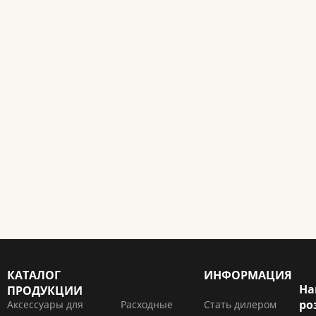
КАТАЛОГ
ИНФОРМАЦИЯ
На
ПРОДУКЦИИ
ро
Аксессуары для
Расходные
Стать дилером