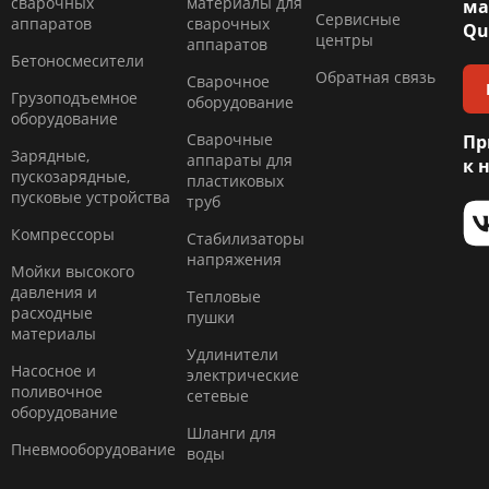
сварочных
материалы для
ма
Сервисные
аппаратов
сварочных
Qu
центры
аппаратов
Бетоносмесители
Обратная связь
Сварочное
Грузоподъемное
оборудование
оборудование
Сварочные
Пр
Зарядные,
аппараты для
к 
пускозарядные,
пластиковых
пусковые устройства
труб
Компресcоры
Стабилизаторы
напряжения
Мойки высокого
давления и
Тепловые
расходные
пушки
материалы
Удлинители
Насосное и
электрические
поливочное
сетевые
оборудование
Шланги для
Пневмооборудование
воды