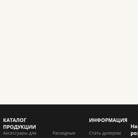
КАТАЛОГ
ИНФОРМАЦИЯ
На
ПРОДУКЦИИ
ро
Аксессуары для
Расходные
Стать дилером