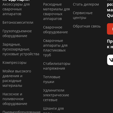
ро
Аксессуары для
Расходные
Стать дилером
сварочных
материалы для
ма
Сервисные
аппаратов
сварочных
Qu
центры
аппаратов
Бетоносмесители
Обратная связь
Сварочное
Грузоподъемное
оборудование
оборудование
Сварочные
Пр
Зарядные,
аппараты для
к 
пускозарядные,
пластиковых
пусковые устройства
труб
Компресcоры
Стабилизаторы
напряжения
Мойки высокого
давления и
Тепловые
расходные
пушки
материалы
Удлинители
Насосное и
электрические
поливочное
сетевые
оборудование
Шланги для
Пневмооборудование