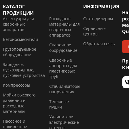
КАТАЛОГ
ИНФОРМАЦИЯ
На
ПРОДУКЦИИ
ро
Аксессуары для
Расходные
Стать дилером
сварочных
материалы для
ма
Сервисные
аппаратов
сварочных
Qu
центры
аппаратов
Бетоносмесители
Обратная связь
Сварочное
Грузоподъемное
оборудование
оборудование
Сварочные
Пр
Зарядные,
аппараты для
к 
пускозарядные,
пластиковых
пусковые устройства
труб
Компресcоры
Стабилизаторы
напряжения
Мойки высокого
давления и
Тепловые
расходные
пушки
материалы
Удлинители
Насосное и
электрические
поливочное
сетевые