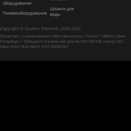
оборудование
Шланги для
Пневмооборудование
воды
Copyright © Quattro Elementi, 2008-2026
Общество с ограниченной ответственностью "Синтез" 198020, Санкт-
Петербург г, Обводного Канала наб, дом № 134/136/138, корпус 422,
Офис ИНН 7826148331 КПП 783901001