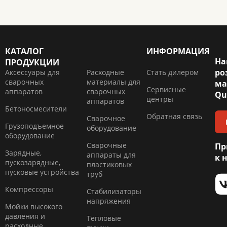
КАТАЛОГ
ИНФОРМАЦИЯ
На
ПРОДУКЦИИ
ро
Аксессуары для
Расходные
Стать дилером
сварочных
материалы для
ма
Сервисные
аппаратов
сварочных
Qu
центры
аппаратов
Бетоносмесители
Обратная связь
Сварочное
Грузоподъемное
оборудование
оборудование
Сварочные
Пр
Зарядные,
аппараты для
к 
пускозарядные,
пластиковых
пусковые устройства
труб
Компресcоры
Стабилизаторы
напряжения
Мойки высокого
давления и
Тепловые
расходные