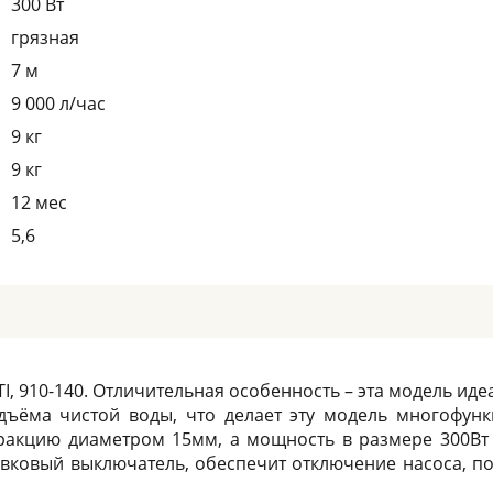
300 Вт
грязная
7 м
9 000 л/час
9 кг
9 кг
12 мес
5,6
, 910-140. Отличительная особенность – эта модель ид
одъёма чистой воды, что делает эту модель многофун
фракцию диаметром 15мм, а мощность в размере 300Вт
авковый выключатель, обеспечит отключение насоса, по