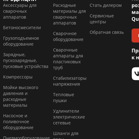
ро
Аксессуары для
Расходные
Стать дилером
сварочных
материалы для
ма
Сервисные
аппаратов
сварочных
Qu
центры
аппаратов
Бетоносмесители
Обратная связь
Сварочное
Грузоподъемное
оборудование
оборудование
Сварочные
Пр
Зарядные,
аппараты для
к 
пускозарядные,
пластиковых
пусковые устройства
труб
Компресcоры
Стабилизаторы
напряжения
Мойки высокого
давления и
Тепловые
расходные
пушки
материалы
Удлинители
Насосное и
электрические
поливочное
сетевые
оборудование
Шланги для
Пневмооборудование