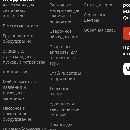
ро
Аксессуары для
Расходные
Стать дилером
сварочных
материалы для
ма
Сервисные
аппаратов
сварочных
Qu
центры
аппаратов
Бетоносмесители
Обратная связь
Сварочное
Грузоподъемное
оборудование
оборудование
Сварочные
Пр
Зарядные,
аппараты для
к 
пускозарядные,
пластиковых
пусковые устройства
труб
Компресcоры
Стабилизаторы
напряжения
Мойки высокого
давления и
Тепловые
расходные
пушки
материалы
Удлинители
Насосное и
электрические
поливочное
сетевые
оборудование
Шланги для
Пневмооборудование