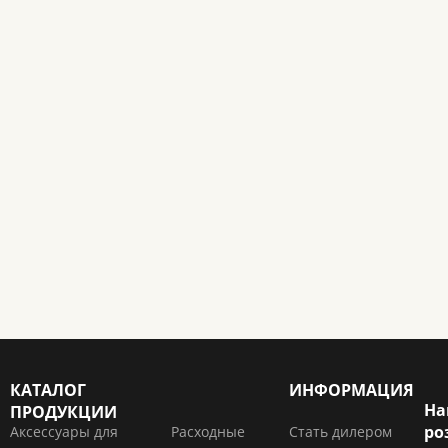
КАТАЛОГ
ИНФОРМАЦИЯ
На
ПРОДУКЦИИ
ро
Аксессуары для
Расходные
Стать дилером