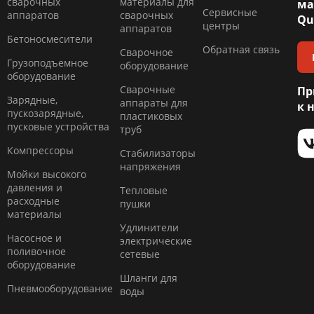
сварочных
материалы для
ма
Сервисные
аппаратов
сварочных
Qu
центры
аппаратов
Бетоносмесители
Обратная связь
Сварочное
Грузоподъемное
оборудование
оборудование
Сварочные
Пр
Зарядные,
аппараты для
к 
пускозарядные,
пластиковых
пусковые устройства
труб
Компресcоры
Стабилизаторы
напряжения
Мойки высокого
давления и
Тепловые
расходные
пушки
материалы
Удлинители
Насосное и
электрические
поливочное
сетевые
оборудование
Шланги для
Пневмооборудование
воды