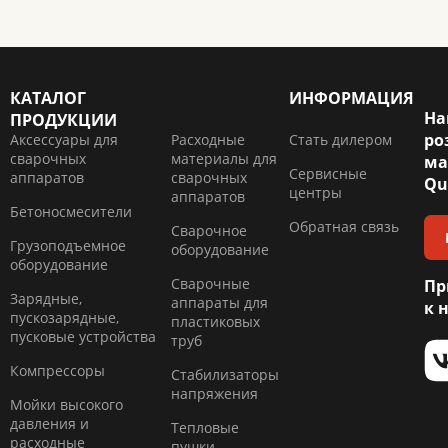
КАТАЛОГ
ИНФОРМАЦИЯ
На
ПРОДУКЦИИ
ро
Аксессуары для
Расходные
Стать дилером
сварочных
материалы для
ма
Сервисные
аппаратов
сварочных
Qu
центры
аппаратов
Бетоносмесители
Обратная связь
Сварочное
Грузоподъемное
оборудование
оборудование
Сварочные
Пр
Зарядные,
аппараты для
к 
пускозарядные,
пластиковых
пусковые устройства
труб
Компресcоры
Стабилизаторы
напряжения
Мойки высокого
давления и
Тепловые
расходные
пушки