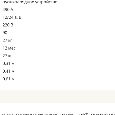
пуско-зарядное устройство
490 А
12/24 в. В
220 В
90
27 кг
12 мес
27 кг
0,31 м
0,41 м
0,61 м