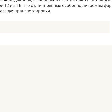
значено для заряда свинцово-кислотных АКБ и помощи в 
 12 и 24 В. Его отличительные особенности: режим фор
леса для транспортировки.