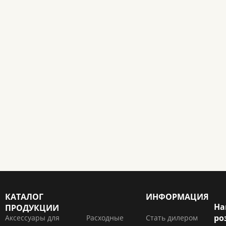
КАТАЛОГ
ИНФОРМАЦИЯ
На
ПРОДУКЦИИ
ро
Аксессуары для
Расходные
Стать дилером