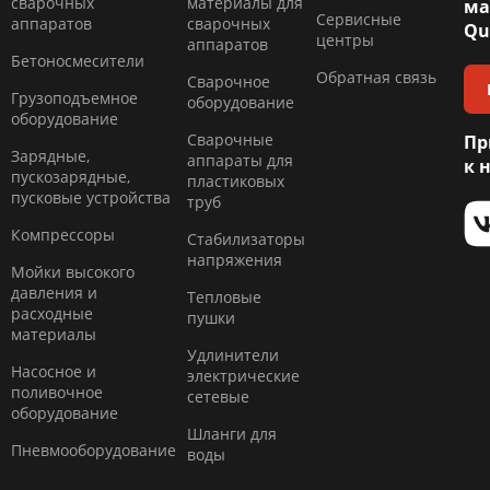
сварочных
материалы для
ма
Сервисные
аппаратов
сварочных
Qu
центры
аппаратов
Бетоносмесители
Обратная связь
Сварочное
Грузоподъемное
оборудование
оборудование
Сварочные
Пр
Зарядные,
аппараты для
к 
пускозарядные,
пластиковых
пусковые устройства
труб
Компресcоры
Стабилизаторы
напряжения
Мойки высокого
давления и
Тепловые
расходные
пушки
материалы
Удлинители
Насосное и
электрические
поливочное
сетевые
оборудование
Шланги для
Пневмооборудование
воды