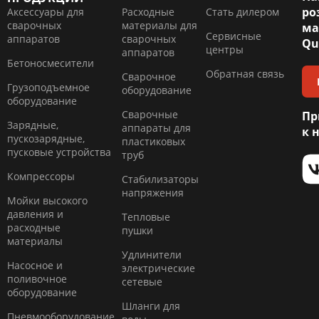
ро
Аксессуары для
Расходные
Стать дилером
сварочных
материалы для
ма
Сервисные
аппаратов
сварочных
Qu
центры
аппаратов
Бетоносмесители
Обратная связь
Сварочное
Грузоподъемное
оборудование
оборудование
Сварочные
Пр
Зарядные,
аппараты для
к 
пускозарядные,
пластиковых
пусковые устройства
труб
Компресcоры
Стабилизаторы
напряжения
Мойки высокого
давления и
Тепловые
расходные
пушки
материалы
Удлинители
Насосное и
электрические
поливочное
сетевые
оборудование
Шланги для
Пневмооборудование