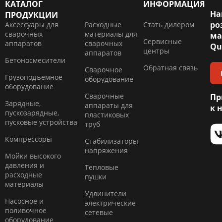
КАТАЛОГ
ИНФОРМАЦИЯ
На
ПРОДУКЦИИ
ро
Аксессуары для
Расходные
Стать дилером
сварочных
материалы для
ма
Сервисные
аппаратов
сварочных
Qu
центры
аппаратов
Бетоносмесители
Обратная связь
Сварочное
Грузоподъемное
оборудование
оборудование
Сварочные
Пр
Зарядные,
аппараты для
к 
пускозарядные,
пластиковых
пусковые устройства
труб
Компресcоры
Стабилизаторы
напряжения
Мойки высокого
давления и
Тепловые
расходные
пушки
материалы
Удлинители
Насосное и
электрические
поливочное
сетевые
оборудование