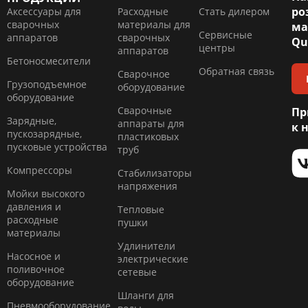
ро
Аксессуары для
Расходные
Стать дилером
сварочных
материалы для
ма
Сервисные
аппаратов
сварочных
Qu
центры
аппаратов
Бетоносмесители
Обратная связь
Сварочное
Грузоподъемное
оборудование
оборудование
Сварочные
Пр
Зарядные,
аппараты для
к 
пускозарядные,
пластиковых
пусковые устройства
труб
Компресcоры
Стабилизаторы
напряжения
Мойки высокого
давления и
Тепловые
расходные
пушки
материалы
Удлинители
Насосное и
электрические
поливочное
сетевые
оборудование
Шланги для
Пневмооборудование