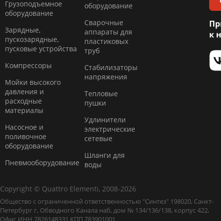
Грузоподъемное
оборудование
оборудование
Сварочные
Пр
Зарядные,
аппараты для
к 
пускозарядные,
пластиковых
пусковые устройства
труб
Компресcоры
Стабилизаторы
напряжения
Мойки высокого
давления и
Тепловые
расходные
пушки
материалы
Удлинители
Насосное и
электрические
поливочное
сетевые
оборудование
Шланги для
Пневмооборудование
воды
Copyright © Quattro Elementi, 2008-2026
Общество с ограниченной ответственностью "Синтез" 198020, Санкт-
Петербург г, Обводного Канала наб, дом № 134/136/138, корпус 422,
Офис ИНН 7826148331 КПП 783901001