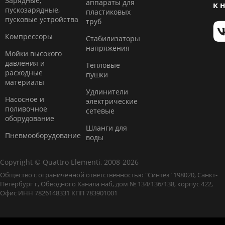
Зарядные,
аппараты для
к 
пускозарядные,
пластиковых
пусковые устройства
труб
Компресcоры
Стабилизаторы
напряжения
Мойки высокого
давления и
Тепловые
расходные
пушки
материалы
Удлинители
Насосное и
электрические
поливочное
сетевые
оборудование
Шланги для
Пневмооборудование
воды
Copyright © Quattro Elementi, 2008-2026
Общество с ограниченной ответственностью "Синтез" 198020, Санкт-
Петербург г, Обводного Канала наб, дом № 134/136/138, корпус 422,
Офис ИНН 7826148331 КПП 783901001