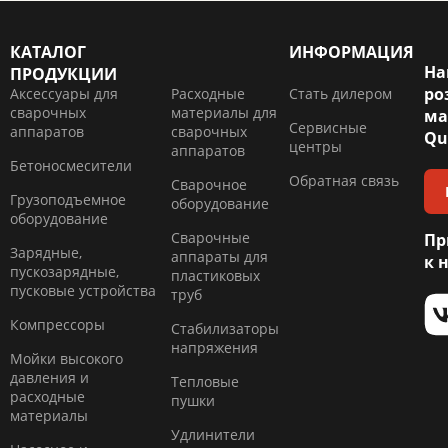
КАТАЛОГ
ИНФОРМАЦИЯ
На
ПРОДУКЦИИ
ро
Аксессуары для
Расходные
Стать дилером
сварочных
материалы для
ма
Сервисные
аппаратов
сварочных
Qu
центры
аппаратов
Бетоносмесители
Обратная связь
Сварочное
Грузоподъемное
оборудование
оборудование
Сварочные
Пр
Зарядные,
аппараты для
к 
пускозарядные,
пластиковых
пусковые устройства
труб
Компресcоры
Стабилизаторы
напряжения
Мойки высокого
давления и
Тепловые
расходные
пушки
материалы
Удлинители