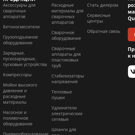
ро
Аксессуары для
Расходные
Стать дилером
сварочных
материалы для
ма
Сервисные
аппаратов
сварочных
Qu
центры
аппаратов
Бетоносмесители
Обратная связь
Сварочное
Грузоподъемное
оборудование
оборудование
Сварочные
Пр
Зарядные,
аппараты для
к 
пускозарядные,
пластиковых
пусковые устройства
труб
Компресcоры
Стабилизаторы
напряжения
Мойки высокого
давления и
Тепловые
расходные
пушки
материалы
Удлинители
Насосное и
электрические
поливочное
сетевые
оборудование
Шланги для
Пневмооборудование