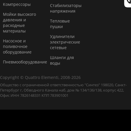
Компресcоры
Стабилизаторы
напряжения
Мойки высокого
давления и
Тепловые
расходные
пушки
материалы
Удлинители
Насосное и
электрические
поливочное
сетевые
оборудование
Шланги для
Пневмооборудование
воды
Copyright © Quattro Elementi, 2008-2026
Общество с ограниченной ответственностью "Синтез" 198020, Санкт-
Петербург г, Обводного Канала наб, дом № 134/136/138, корпус 422,
Офис ИНН 7826148331 КПП 783901001