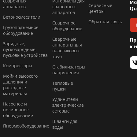
сварочных
материалы для
ма
Сервисные
аппаратов
сварочных
Qu
центры
аппаратов
Бетоносмесители
Обратная связь
Сварочное
Грузоподъемное
оборудование
оборудование
Сварочные
Пр
Зарядные,
аппараты для
к 
пускозарядные,
пластиковых
пусковые устройства
труб
Компресcоры
Стабилизаторы
напряжения
Мойки высокого
давления и
Тепловые
расходные
пушки
материалы
Удлинители
Насосное и
электрические
поливочное
сетевые
оборудование
Шланги для
Пневмооборудование
воды