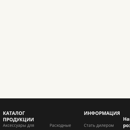
КАТАЛОГ
ИНФОРМАЦИЯ
На
ПРОДУКЦИИ
ро
Аксессуары для
Расходные
Стать дилером