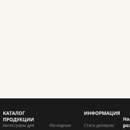
КАТАЛОГ
ИНФОРМАЦИЯ
На
ПРОДУКЦИИ
ро
Аксессуары для
Расходные
Стать дилером