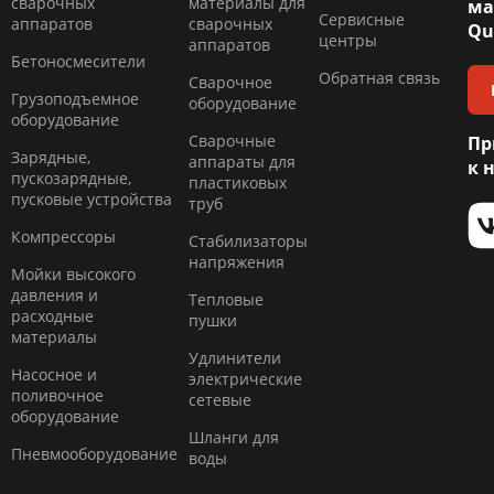
сварочных
материалы для
ма
Сервисные
аппаратов
сварочных
Qu
центры
аппаратов
Бетоносмесители
Обратная связь
Сварочное
Грузоподъемное
оборудование
оборудование
Сварочные
Пр
Зарядные,
аппараты для
к 
пускозарядные,
пластиковых
пусковые устройства
труб
Компресcоры
Стабилизаторы
напряжения
Мойки высокого
давления и
Тепловые
расходные
пушки
материалы
Удлинители
Насосное и
электрические
поливочное
сетевые
оборудование
Шланги для
Пневмооборудование
воды