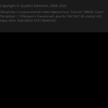
Copyright © Quattro Elementi, 2008-2026
Общество с ограниченной ответственностью "Синтез" 198020, Санкт-
Петербург г, Обводного Канала наб, дом № 134/136/138, корпус 422,
Офис ИНН 7826148331 КПП 783901001