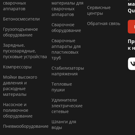
сварочных
материалы для
ма
Сервисные
аппаратов
сварочных
Qu
центры
аппаратов
Бетоносмесители
Обратная связь
Сварочное
Грузоподъемное
оборудование
оборудование
Сварочные
Пр
Зарядные,
аппараты для
к 
пускозарядные,
пластиковых
пусковые устройства
труб
Компресcоры
Стабилизаторы
напряжения
Мойки высокого
давления и
Тепловые
расходные
пушки
материалы
Удлинители
Насосное и
электрические
поливочное
сетевые
оборудование
Шланги для
Пневмооборудование
воды