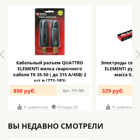
Кабельный разъем QUATTRO
Электроды свар
ELEMENTI вилка сварочного
ELEMENTI рутил
кабеля ТК 35-50 ( до 315 А/45В) 2
масса 0.9 к
шт в (771-183)
890 руб.
329 руб.
Арт. 771-183
К сравнению
Отзывы (0)
К сравнению
ВЫ НЕДАВНО СМОТРЕЛИ