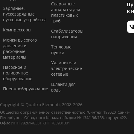
Сварочные
Пр
Зарядные,
аппараты для
к 
пускозарядные,
пластиковых
пусковые устройства
труб
Компресcоры
Стабилизаторы
напряжения
Мойки высокого
давления и
Тепловые
расходные
пушки
материалы
Удлинители
Насосное и
электрические
поливочное
сетевые
оборудование
Шланги для
Пневмооборудование
воды
Copyright © Quattro Elementi, 2008-2026
Общество с ограниченной ответственностью "Синтез" 198020, Санкт-
Петербург г, Обводного Канала наб, дом № 134/136/138, корпус 422,
Офис ИНН 7826148331 КПП 783901001